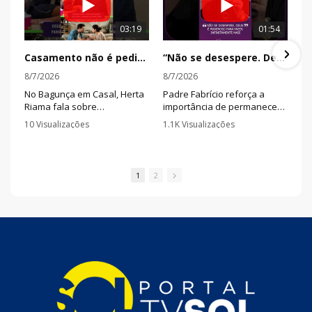
03:19
01:54
Casamento não é pedir autorização para tudo, é aprender a decidir junto
“Não se desespere. Deus é poderoso para fazer infinitamente mais”
8/7/2026
8/7/2026
No Bagunça em Casal, Herta
Padre Fabrício reforça a
Riama fala sobre
importância de permanecer
dependência emocional,
firme na fé mesmo quando
10 Visualizações
1.1K Visualizações
acordos e diálogo,
as circunstâncias apontam
•
0 Comentários
•
5 Comentários
mostrando a diferença entre
para um caminho difícil.
se anular pelo parceiro e
construir decisões que
1
2
façam sentido para os dois.