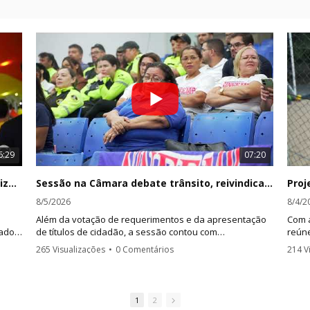
6:29
07:20
Centro de Convenções lotado marca oficialização de aliança partidária para a disputa eleitoral na PB
Sessão na Câmara debate trânsito, reivindicações de servidores e aprecia projetos nesta terça
8/5/2026
8/4/2
Além da votação de requerimentos e da apresentação
Com a
nado
de títulos de cidadão, a sessão contou com
reún
a
esclarecimentos da Superintendência de Trânsito sobre
apren
265 Visualizações
•
0 Comentários
214 V
autuações aplicadas no município, pronunciamentos de
práti
vereadores e manifestação de servidores públicos
conqu
municipais.
forma
1
2