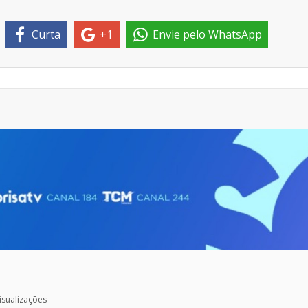
Curta
+1
Envie pelo WhatsApp
isualizações