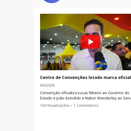
0
8/6/2026
Convenção oficializa Lucas Ribeiro ao Governo do
Estado e João Azevêdo e Nabor Wanderley ao Se
Federal em evento realizado em João Pessoa nest
104 Visualizações
•
1 Comentários
quarta-feira (05).