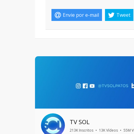
Envie por e-mail
Tweet
TV SOL
213K Inscritos
•
13K Vídeos
•
55M V