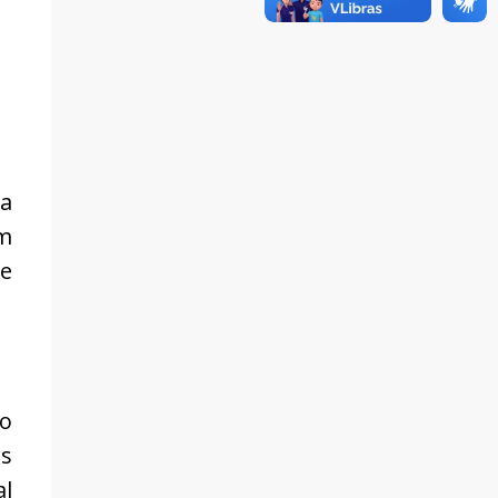
a
em
 e
o
os
al