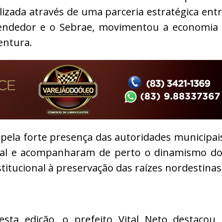
ealizada através de uma parceria estratégica ent
eendedor e o Sebrae, movimentou a economia
entura.
ela forte presença das autoridades municipai
ocal e acompanharam de perto o dinamismo d
stitucional à preservação das raízes nordestinas
esta edição, o prefeito Vital Neto destacou