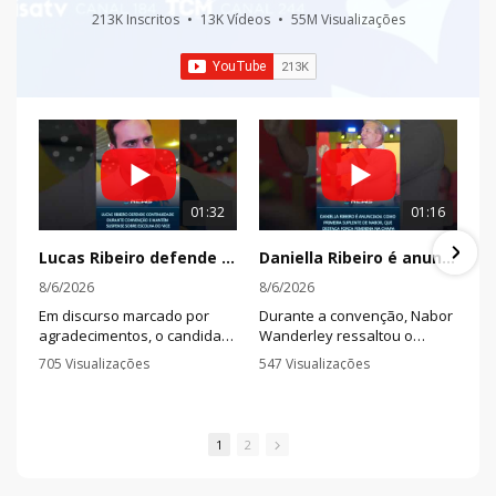
213K Inscritos
•
13K Vídeos
•
55M Visualizações
01:32
01:16
Lucas Ribeiro defende continuidade durante convenção e mantém suspense sobre escolha do vice
Daniella Ribeiro é anunciada como primeira suplente de Nabor, que destaca força feminina na chapa
8/6/2026
8/6/2026
Em discurso marcado por
Durante a convenção, Nabor
agradecimentos, o candidato
Wanderley ressaltou o
à reeleição afirmou que a
trabalho da senadora na
705 Visualizações
547 Visualizações
Paraíba deve seguir olhando
defesa das mulheres e
•
1 Comentários
•
0 Comentários
para o futuro e disse que há
afirmou que pretende
nomes qualificados sendo
fortalecer ações de combate
avaliados para completar a
à violência e investimentos
1
2
chapa.
em segurança pública.