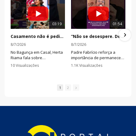
03:19
01:54
Casamento não é pedir autorização para tudo, é aprender a decidir junto
“Não se desespere. Deus é poderoso para fazer infinitamente mais”
8/7/2026
8/7/2026
No Bagunça em Casal, Herta
Padre Fabrício reforça a
Riama fala sobre
importância de permanecer
dependência emocional,
firme na fé mesmo quando
10 Visualizações
1.1K Visualizações
acordos e diálogo,
as circunstâncias apontam
•
0 Comentários
•
5 Comentários
mostrando a diferença entre
para um caminho difícil.
se anular pelo parceiro e
construir decisões que
1
2
façam sentido para os dois.