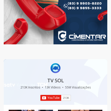
TV SOL
213K Inscritos
•
13K Vídeos
•
55M Visualizações