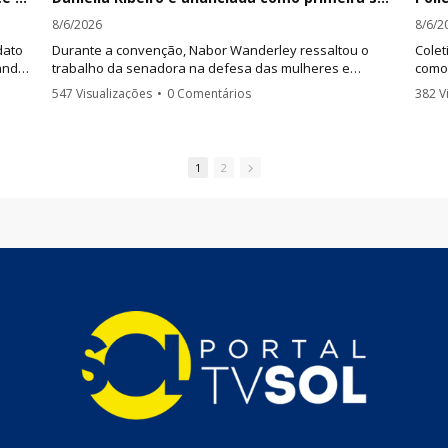
8/6/2026
8/6/2
dato
Durante a convenção, Nabor Wanderley ressaltou o
Colet
hando
trabalho da senadora na defesa das mulheres e
como
sendo
afirmou que pretende fortalecer ações de combate à
enca
547 Visualizações
•
0 Comentários
382 V
violência e investimentos em segurança pública.
expli
entrevista 
encon
Caste
1
2
demor
respo