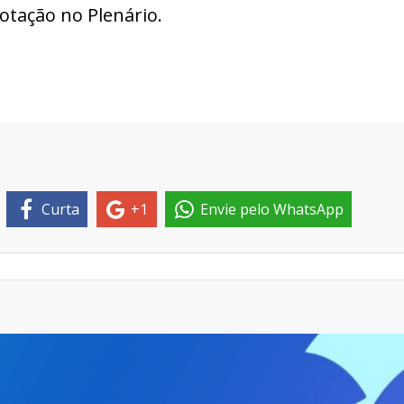
otação no Plenário.
Curta
+1
Envie pelo WhatsApp