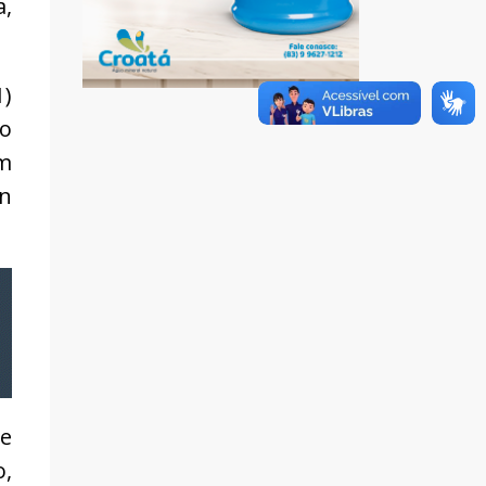
a,
1)
do
um
an
 e
o,