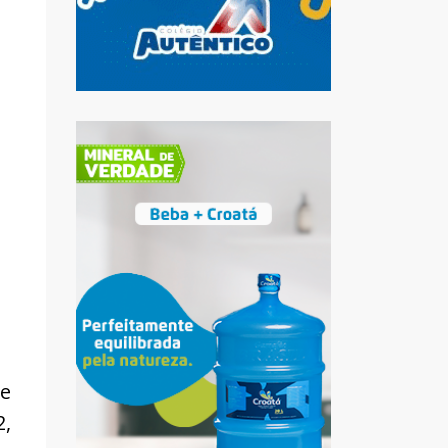
ue
2,