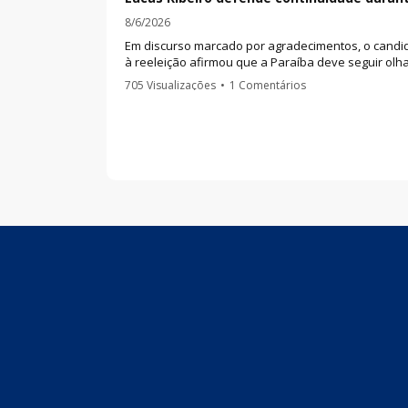
8/6/2026
Em discurso marcado por agradecimentos, o candi
à reeleição afirmou que a Paraíba deve seguir ol
para o futuro e disse que há nomes qualificados 
705 Visualizações
•
1 Comentários
avaliados para completar a chapa.