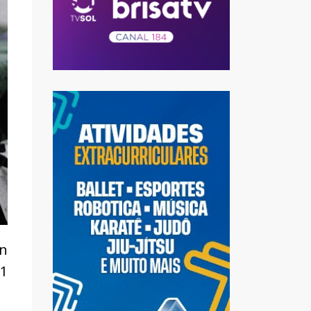
on
 1