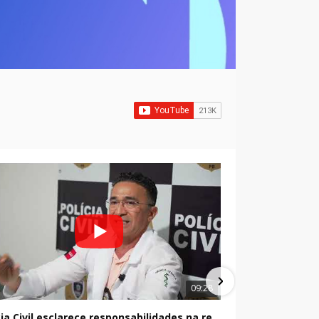
09:28
Polícia Civil esclarece responsabilidades na remoção de pessoas em óbito