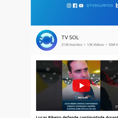
TV SOL
213K Inscritos
•
13K Vídeos
•
55M V
0