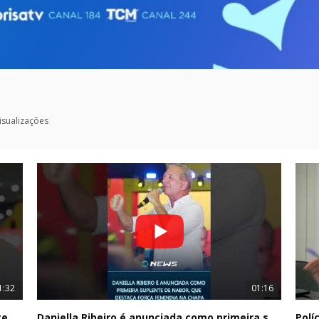
isualizações
1:32
01:16
Lucas Ribeiro defende continuidade durante convenção e mantém suspense sobre escolha do vice
Daniella Ribeiro é anunciada como primeira suplente de Nabor, que destaca força feminina na chapa