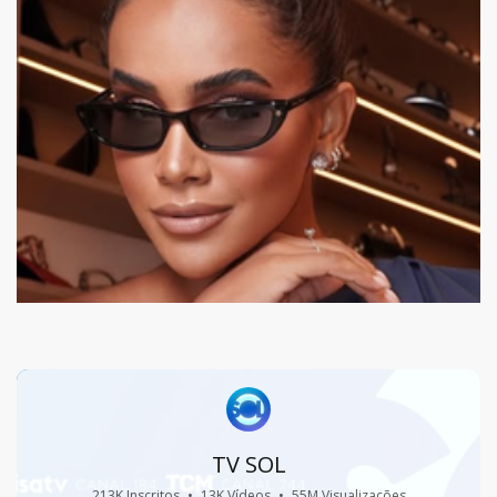
TV SOL
213K Inscritos
•
13K Vídeos
•
55M Visualizações