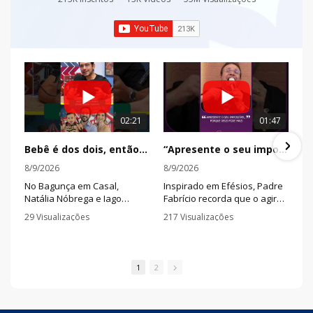
02:21
01:47
Bebê é dos dois, então a missão também é dos dois
“Apresente o seu impossível, porque Deus pode mais”
8/9/2026
8/9/2026
No Bagunça em Casal,
Inspirado em Efésios, Padre
Natália Nóbrega e Iago
Fabrício recorda que o agir
Marques mostram como
de Deus pode superar
29 Visualizações
217 Visualizações
planejamento, rede de apoio
nossas expectativas e
•
0 Comentários
•
0 Comentários
e divisão das
transformar aquilo que
responsabilidades podem
parece impossível.
tornar o puerpério menos
1
2
sobrecarregado para a
mulher.