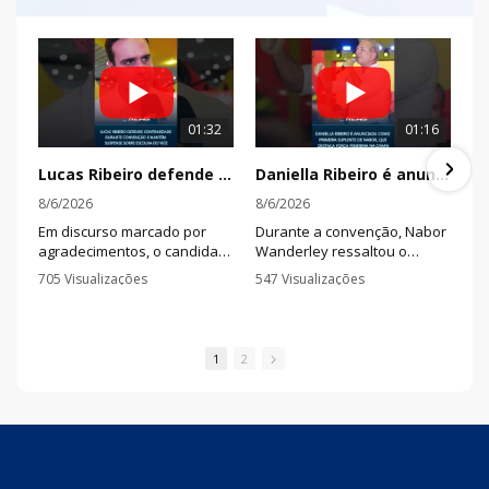
01:32
01:16
Lucas Ribeiro defende continuidade durante convenção e mantém suspense sobre escolha do vice
Daniella Ribeiro é anunciada como primeira suplente de Nabor, que destaca força feminina na chapa
8/6/2026
8/6/2026
Em discurso marcado por
Durante a convenção, Nabor
agradecimentos, o candidato
Wanderley ressaltou o
à reeleição afirmou que a
trabalho da senadora na
705 Visualizações
547 Visualizações
Paraíba deve seguir olhando
defesa das mulheres e
•
1 Comentários
•
0 Comentários
para o futuro e disse que há
afirmou que pretende
nomes qualificados sendo
fortalecer ações de combate
avaliados para completar a
à violência e investimentos
1
2
chapa.
em segurança pública.