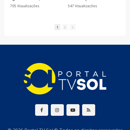
à reeleição afirmou que a
trabalho da senadora na
705 Visualizações
547 Visualizações
Paraíba deve seguir olhando
defesa das mulheres e
•
1 Comentários
•
0 Comentários
para o futuro e disse que há
afirmou que pretende
nomes qualificados sendo
fortalecer ações de combate
avaliados para completar a
à violência e investimentos
1
2
chapa.
em segurança pública.