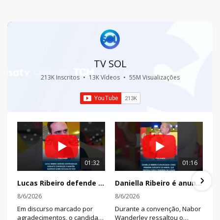
TV SOL
213K Inscritos
•
13K Vídeos
•
55M Visualizações
01:32
01:16
Lucas Ribeiro defende continuidade durante convenção e mantém suspense sobre escolha do vice
Daniella Ribeiro é anunciada como primeira suplente de Nabor, que destaca força feminina na chapa
8/6/2026
8/6/2026
Em discurso marcado por
Durante a convenção, Nabor
agradecimentos, o candidato
Wanderley ressaltou o