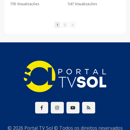
à reeleição afirmou que a
trabalho da senadora na
705 Visualizações
547 Visualizações
Paraíba deve seguir olhando
defesa das mulheres e
•
1 Comentários
•
0 Comentários
para o futuro e disse que há
afirmou que pretende
nomes qualificados sendo
fortalecer ações de combate
avaliados para completar a
à violência e investimentos
1
2
chapa.
em segurança pública.
© 2026 Portal TV Sol © Todos os direitos reservados