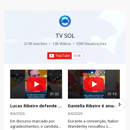
TV SOL
213K Inscritos
•
13K Vídeos
•
55M Visualizações
01:32
01:16
Lucas Ribeiro defende continuidade durante convenção e mantém suspense sobre escolha do vice
Daniella Ribeiro é anunciada como primeira suplente de Nabor, que destaca força feminina na chapa
8/6/2026
8/6/2026
Em discurso marcado por
Durante a convenção, Nabor
agradecimentos, o candidato
Wanderley ressaltou o