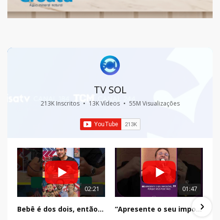
TV SOL
213K Inscritos
•
13K Vídeos
•
55M Visualizações
02:21
01:47
Bebê é dos dois, então a missão também é dos dois
“Apresente o seu impossível, porque Deus pode mais”