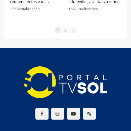
requerimentos e da
e futevôlei, a iniciativa reúne
apresentação de títulos de
crianças e adolescentes em
136 Visualizações
166 Visualizações
cidadão, a sessão contou
um ambiente de
•
0 Comentários
•
0 Comentários
com esclarecimentos da
aprendizado, disciplina e
Superintendência de
inclusão. Além de incentivar
Trânsito sobre autuações
a prática esportiva, as
1
2
aplicadas no município,
atividades revelam talentos,
pronunciamentos de
conquista resultados em
vereadores e manifestação
competições e contribui para
de servidores públicos
a formação de cidadãos
municipais.
dentro e fora das quadras.