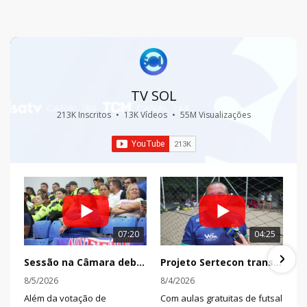
TV SOL
213K Inscritos
•
13K Vídeos
•
55M Visualizações
07:20
04:25
Sessão na Câmara debate trânsito, reivindicações de servidores e aprecia projetos nesta terça
Projeto Sertecon transforma o esporte em oportunidade para crianças e adolescentes em Patos
8/5/2026
8/4/2026
Além da votação de
Com aulas gratuitas de futsal