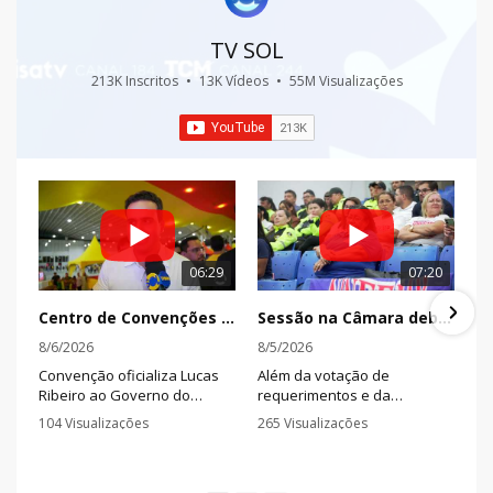
TV SOL
213K Inscritos
•
13K Vídeos
•
55M Visualizações
06:29
07:20
Centro de Convenções lotado marca oficialização de aliança partidária para a disputa eleitoral na PB
Sessão na Câmara debate trânsito, reivindicações de servidores e aprecia projetos nesta terça
8/6/2026
8/5/2026
Convenção oficializa Lucas
Além da votação de
Ribeiro ao Governo do
requerimentos e da
Estado e João Azevêdo e
apresentação de títulos de
104 Visualizações
265 Visualizações
Nabor Wanderley ao Senado
cidadão, a sessão contou
•
1 Comentários
•
0 Comentários
Federal em evento realizado
com esclarecimentos da
em João Pessoa nesta
Superintendência de