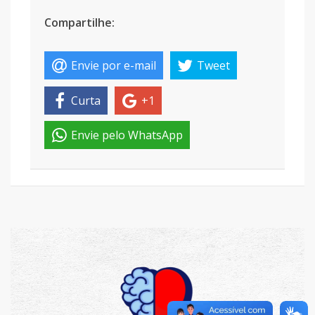
Compartilhe:
Envie por e-mail
Tweet
Curta
+1
Envie pelo WhatsApp