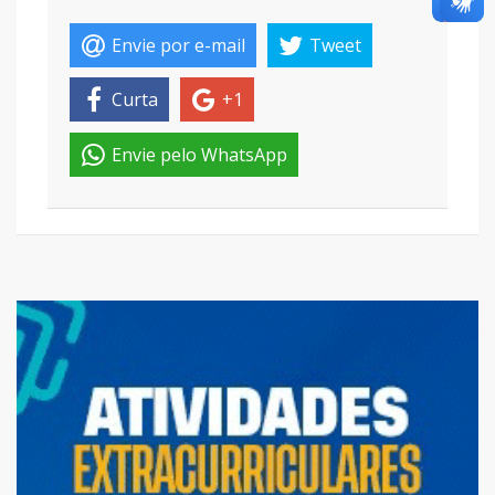
Envie por e-mail
Tweet
Curta
+1
Envie pelo WhatsApp