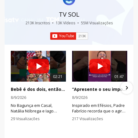
TV SOL
213K Inscritos
•
13K Vídeos
•
55M Visualizações
02:21
01:47
Bebê é dos dois, então a missão também é dos dois
“Apresente o seu impossível, porque Deus pode mais”
8/9/2026
8/9/2026
No Bagunça em Casal,
Inspirado em Efésios, Padre
Natália Nóbrega e Iago
Fabrício recorda que o agir
Marques mostram como
de Deus pode superar
29 Visualizações
217 Visualizações
planejamento, rede de apoio
nossas expectativas e
•
0 Comentários
•
0 Comentários
e divisão das
transformar aquilo que
responsabilidades podem
parece impossível.