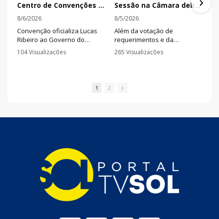
Centro de Convenções lotado marca oficialização de aliança partidária para a disputa eleitoral na PB
Sessão na Câmara debate trânsito, reivindicações de servidores e aprecia projetos nesta terça
8/6/2026
8/5/2026
Convenção oficializa Lucas
Além da votação de
Ribeiro ao Governo do
requerimentos e da
Estado e João Azevêdo e
apresentação de títulos de
104 Visualizações
265 Visualizações
Nabor Wanderley ao Senado
cidadão, a sessão contou
•
1 Comentários
•
0 Comentários
Federal em evento realizado
com esclarecimentos da
em João Pessoa nesta
Superintendência de
quarta-feira (05).
Trânsito sobre autuações
1
2
aplicadas no município,
pronunciamentos de
vereadores e manifestação
de servidores públicos
municipais.