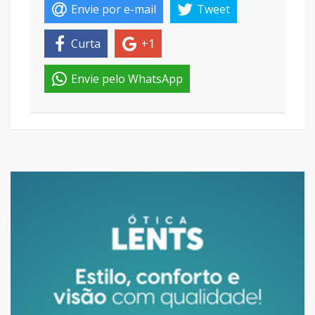
Envie por e-mail
Tweet
Curta
+1
Envie pelo WhatsApp