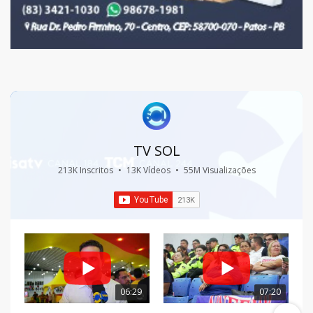
TV SOL
213K Inscritos
•
13K Vídeos
•
55M Visualizações
06:29
07:20