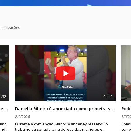
isualizações
1:32
01:16
Lucas Ribeiro defende continuidade durante convenção e mantém suspense sobre escolha do vice
Daniella Ribeiro é anunciada como primeira suplente de Nabor, que destaca força feminina na chapa
8/6/2026
8/6/2
dato
Durante a convenção, Nabor Wanderley ressaltou o
Colet
hando
trabalho da senadora na defesa das mulheres e
como