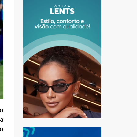
ão
la
ão