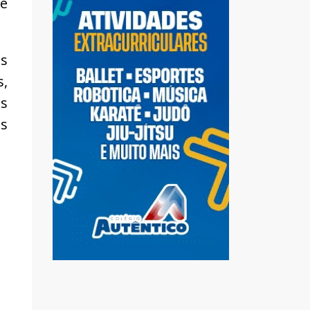
de
is
s,
os
es