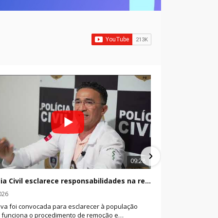
09:28
Polícia Civil esclarece responsabilidades na remoção de pessoas em óbito
026
8/6/2026
iva foi convocada para esclarecer à população
Durante a conve
 funciona o procedimento de remoção e
governista, o e