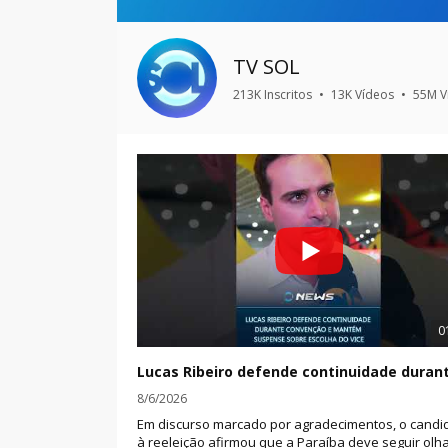
TV SOL
213K Inscritos
•
13K Vídeos
•
55M V
0
8/6/2026
Em discurso marcado por agradecimentos, o candi
à reeleição afirmou que a Paraíba deve seguir ol