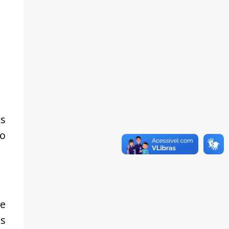
is
do
se
os