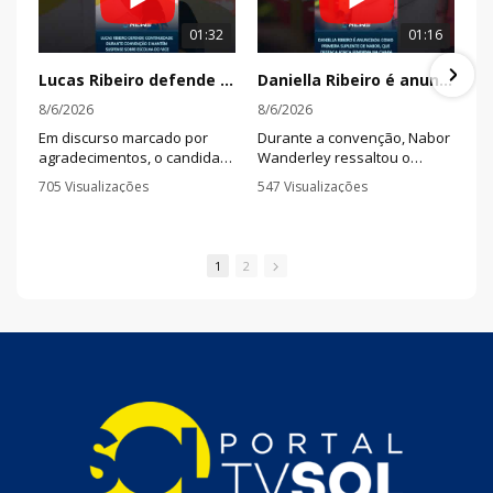
01:32
01:16
Lucas Ribeiro defende continuidade durante convenção e mantém suspense sobre escolha do vice
Daniella Ribeiro é anunciada como primeira suplente de Nabor, que destaca força feminina na chapa
8/6/2026
8/6/2026
Em discurso marcado por
Durante a convenção, Nabor
agradecimentos, o candidato
Wanderley ressaltou o
à reeleição afirmou que a
trabalho da senadora na
705 Visualizações
547 Visualizações
Paraíba deve seguir olhando
defesa das mulheres e
•
1 Comentários
•
0 Comentários
para o futuro e disse que há
afirmou que pretende
nomes qualificados sendo
fortalecer ações de combate
avaliados para completar a
à violência e investimentos
1
2
chapa.
em segurança pública.