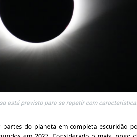
 está previsto para se repetir com característica
r partes do planeta em completa escuridão p
egundos em 2027. Considerado o mais longo 