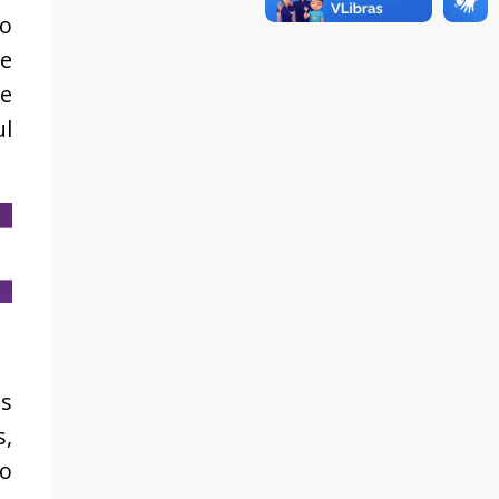
 o
de
te
ul
es
s,
do