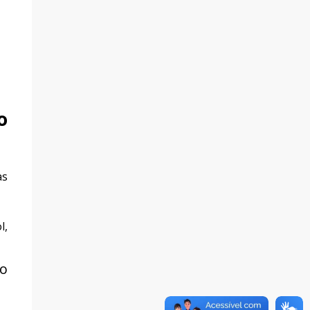
o
as
l,
do