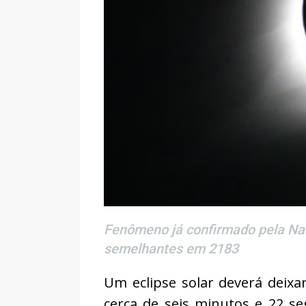
Fenômeno já confirmado pela Nasa
semelhantes em 2183
Um eclipse solar deverá deixa
cerca de seis minutos e 22 s