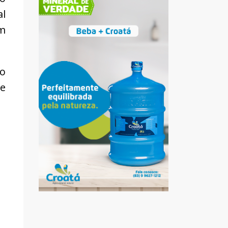
al
om
 o
ce