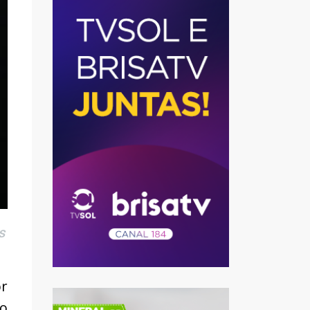
s
or
do