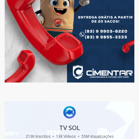
TV SOL
213K Inscritos
•
13K Vídeos
•
55M Visualizações