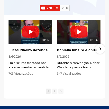
01:32
01:16
Lucas Ribeiro defende continuidade durante convenção e mantém suspense sobre escolha do vice
Daniella Ribeiro é anunciada como primeira suplente de Nabor, que destaca força feminina na chapa
8/6/2026
8/6/2026
Em discurso marcado por
Durante a convenção, Nabor
agradecimentos, o candidato
Wanderley ressaltou o
à reeleição afirmou que a
trabalho da senadora na
705 Visualizações
547 Visualizações
Paraíba deve seguir olhando
defesa das mulheres e
•
1 Comentários
•
0 Comentários
para o futuro e disse que há
afirmou que pretende
nomes qualificados sendo
fortalecer ações de combate
avaliados para completar a
à violência e investimentos
1
2
chapa.
em segurança pública.