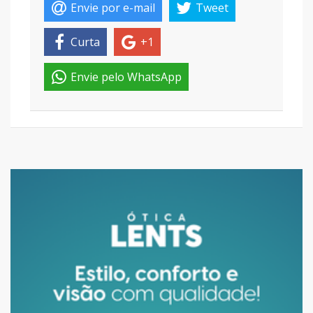
Envie por e-mail
Tweet
Curta
+1
Envie pelo WhatsApp