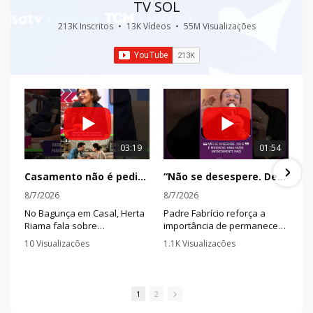
TV SOL
213K Inscritos
•
13K Vídeos
•
55M Visualizações
03:19
01:54
Casamento não é pedir autorização para tudo, é aprender a decidir junto
“Não se desespere. Deus é poderoso para fazer infinitamente mais”
8/7/2026
8/7/2026
No Bagunça em Casal, Herta
Padre Fabrício reforça a
Riama fala sobre
importância de permanecer
dependência emocional,
firme na fé mesmo quando
10 Visualizações
1.1K Visualizações
acordos e diálogo,
as circunstâncias apontam
•
0 Comentários
•
5 Comentários
mostrando a diferença entre
para um caminho difícil.
se anular pelo parceiro e
construir decisões que
1
2
façam sentido para os dois.