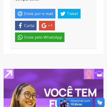
Envie por e-mail
Tweet
Curta
+1
Envie pelo WhatsApp