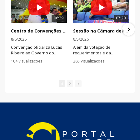
06:29
07:20
Centro de Convenções lotado marca oficialização de aliança partidária para a disputa eleitoral na PB
Sessão na Câmara debate trânsito, reivindicações de servidores e aprecia projetos nesta terça
8/6/2026
8/5/2026
Convenção oficializa Lucas
Além da votação de
Ribeiro ao Governo do
requerimentos e da
Estado e João Azevêdo e
apresentação de títulos de
104 Visualizações
265 Visualizações
Nabor Wanderley ao Senado
cidadão, a sessão contou
•
1 Comentários
•
0 Comentários
Federal em evento realizado
com esclarecimentos da
em João Pessoa nesta
Superintendência de
quarta-feira (05).
Trânsito sobre autuações
1
2
aplicadas no município,
pronunciamentos de
vereadores e manifestação
de servidores públicos
municipais.