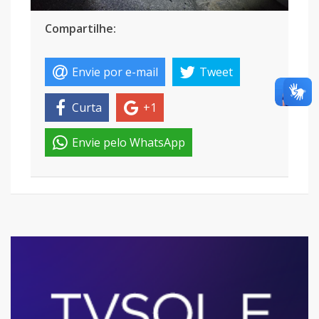
Compartilhe:
Envie por e-mail
Tweet
Curta
+1
Envie pelo WhatsApp