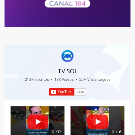
TV SOL
213K Inscritos
•
13K Vídeos
•
55M Visualizações
01:32
01:16