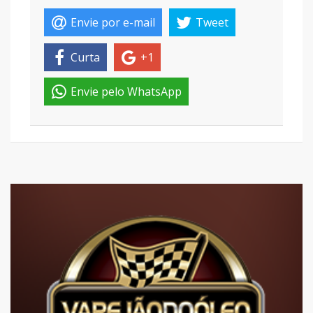
Envie por e-mail
Tweet
Curta
+1
Envie pelo WhatsApp