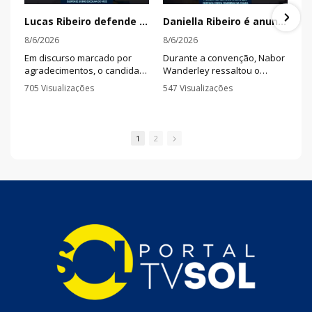
Lucas Ribeiro defende continuidade durante convenção e mantém suspense sobre escolha do vice
Daniella Ribeiro é anunciada como primeira suplente de Nabor, que destaca força feminina na chapa
8/6/2026
8/6/2026
Em discurso marcado por
Durante a convenção, Nabor
agradecimentos, o candidato
Wanderley ressaltou o
à reeleição afirmou que a
trabalho da senadora na
705 Visualizações
547 Visualizações
Paraíba deve seguir olhando
defesa das mulheres e
•
1 Comentários
•
0 Comentários
para o futuro e disse que há
afirmou que pretende
nomes qualificados sendo
fortalecer ações de combate
avaliados para completar a
à violência e investimentos
1
2
chapa.
em segurança pública.