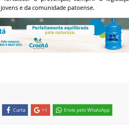
s jovens e da comunidade patoense.
Curta
+1
Envie pelo WhatsApp