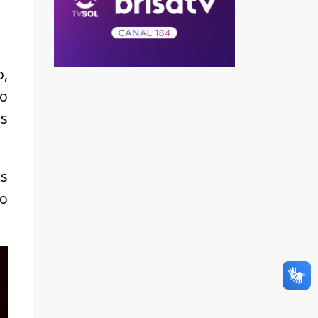
o,
do
os
es
do