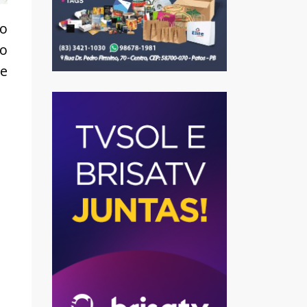
io
io
de