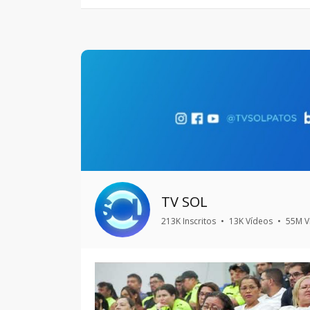
TV SOL
213K Inscritos
•
13K Vídeos
•
55M V