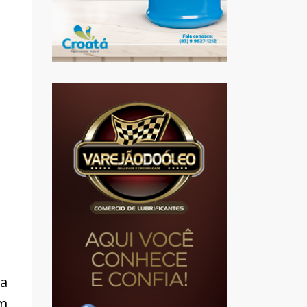
na
ém