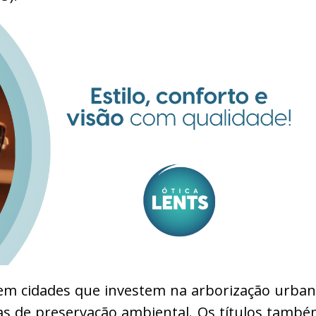
cem cidades que investem na arborização urba
cas de preservação ambiental. Os títulos tamb