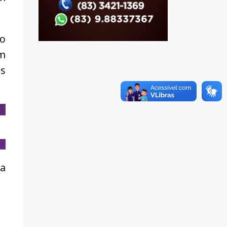
ão
em
os
 a