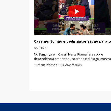
0
8/7/2026
No Bagunça em Casal, Herta Riama fala sobre
dependência emocional, acordos e diálogo, mostr
a diferença entre se anular pelo parceiro e constru
10 Visualizações
•
0 Comentários
decisões que façam sentido para os dois.