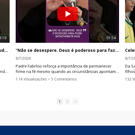
3:19
01:54
Casamento não é pedir autorização para tudo, é aprender a decidir junto
“Não se desespere. Deus é poderoso para fazer infinitamente mais”
8/7/2026
8/7/2
Padre Fabrício reforça a importância de permanecer
Da S
ando
firme na fé mesmo quando as circunstâncias apontam
filho
ir
para um caminho difícil.
momen
1.1K Visualizações
•
5 Comentários
132 V
valor
1
2