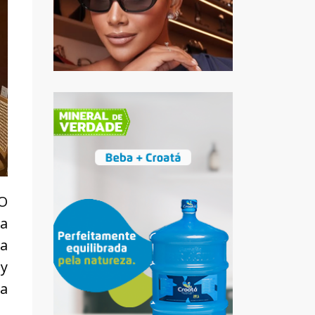
O
a
 a
ay
a