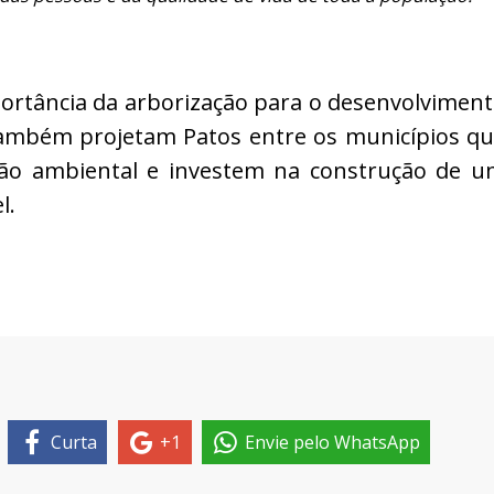
portância da arborização para o desenvolvimen
 também projetam Patos entre os municípios q
tão ambiental e investem na construção de 
l.
Curta
+1
Envie pelo WhatsApp