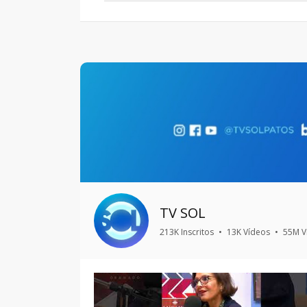
TV SOL
213K Inscritos
•
13K Vídeos
•
55M V