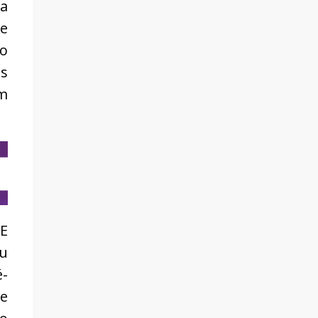
ia
ue
to
as
om
SE
ou
é-
ue