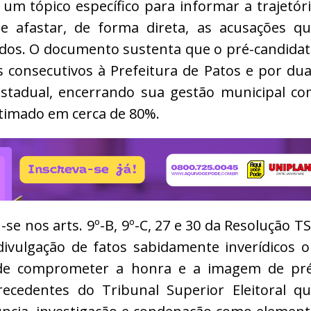
 um tópico específico para informar a trajetór
e afastar, de forma direta, as acusações q
dos. O documento sustenta que o pré-candida
s consecutivos à Prefeitura de Patos e por du
stadual, encerrando sua gestão municipal c
stimado em cerca de 80%.
se nos arts. 9º-B, 9º-C, 27 e 30 da Resolução T
ivulgação de fatos sabidamente inverídicos 
 de comprometer a honra e a imagem de pr
cedentes do Tribunal Superior Eleitoral q