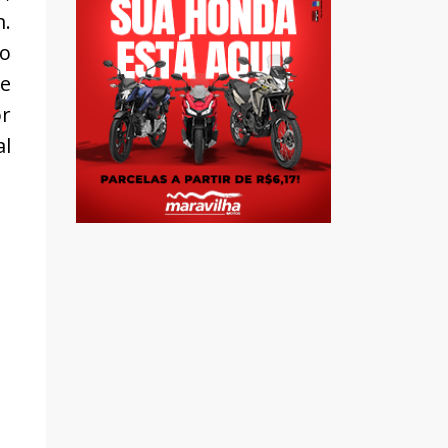
m.
ão
e
or
al