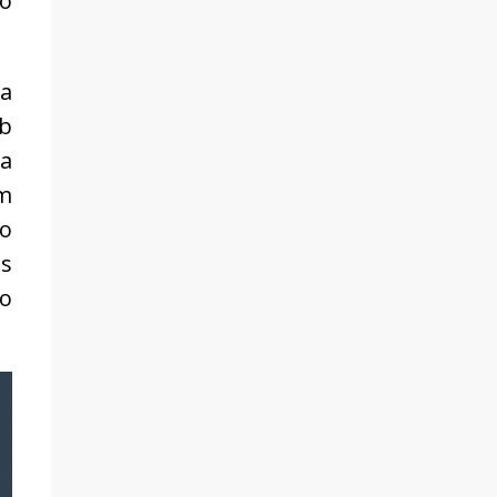
to
a
ob
 a
m
ão
as
do