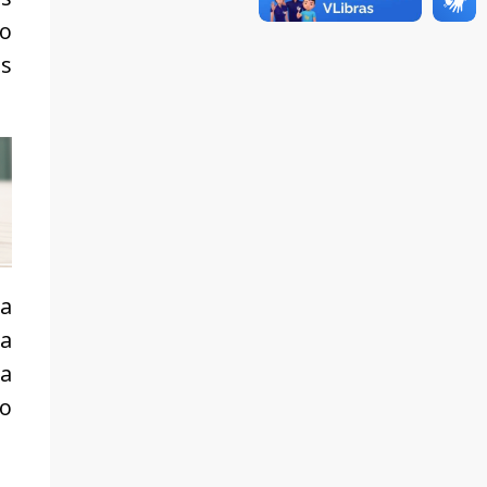
ao
os
ra
ca
ra
o