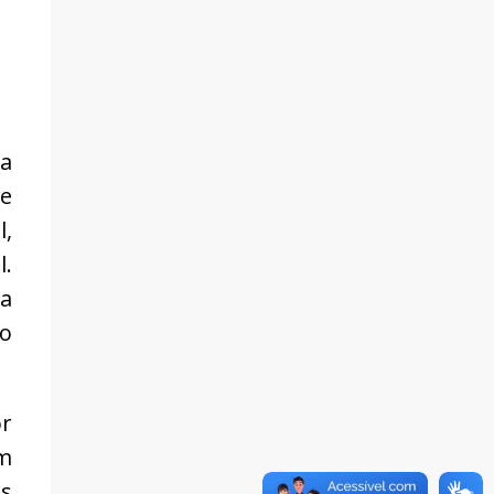
 a
 e
l,
l.
va
ão
r
am
s