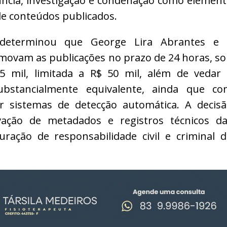
úncia, investigação e condenação como elemen
 de conteúdos publicados.
determinou que George Lira Abrantes e 
ovam as publicações no prazo de 24 horas, s
5 mil, limitada a R$ 50 mil, além de vedar
ubstancialmente equivalente, ainda que co
ar sistemas de detecção automática. A decis
vação de metadados e registros técnicos d
ração de responsabilidade civil e criminal 