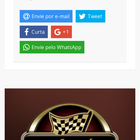
Envie por e-mail
Tweet
Curta
+1
Envie pelo WhatsApp