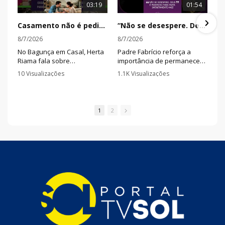
03:19
01:54
Casamento não é pedir autorização para tudo, é aprender a decidir junto
“Não se desespere. Deus é poderoso para fazer infinitamente mais”
8/7/2026
8/7/2026
No Bagunça em Casal, Herta
Padre Fabrício reforça a
Riama fala sobre
importância de permanecer
dependência emocional,
firme na fé mesmo quando
10 Visualizações
1.1K Visualizações
acordos e diálogo,
as circunstâncias apontam
•
0 Comentários
•
5 Comentários
mostrando a diferença entre
para um caminho difícil.
se anular pelo parceiro e
construir decisões que
1
2
façam sentido para os dois.